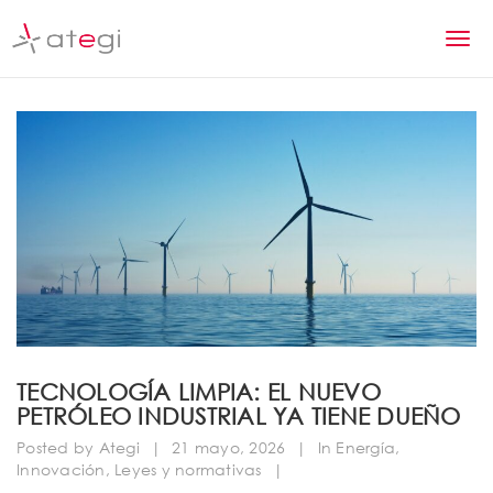
S
k
T
i
p
o
t
g
o
m
g
a
l
i
n
e
c
n
o
n
a
t
v
e
n
i
TECNOLOGÍA LIMPIA: EL NUEVO
t
PETRÓLEO INDUSTRIAL YA TIENE DUEÑO
g
Posted by
Ategi
|
21 mayo, 2026
|
In
Energía
,
a
Innovación
,
Leyes y normativas
|