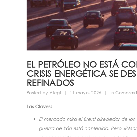
EL PETRÓLEO NO ESTÁ CO
CRISIS ENERGÉTICA SE DE
REFINADOS
Posted by
Ategi
|
11 mayo, 2026
|
In
Compras i
Las Claves:
El mercado mira el Brent alrededor de los 
guerra de Irán está contenida. Pero JPMo