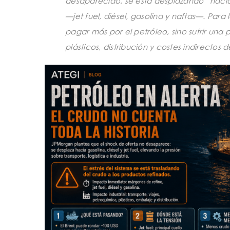
desaparecido, se está desplazando “hacia 
—jet fuel, diésel, gasolina y naftas—. Para l
pagar más por el petróleo, sino sufrir una 
plásticos, distribución y costes indirectos d