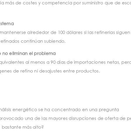
ía más de costes y competencia por suministro que de esc
sistema
antenerse alrededor de 100 dólares si las refinerías siguen
 refinados continúan subiendo.
o no eliminan el problema
quivalentes al menos a 90 días de importaciones netas, per
enes de refino ni desajustes entre productos.
nálisis energético se ha concentrado en una pregunta
a provocado una de las mayores disrupciones de oferta de p
tá bastante más alto?