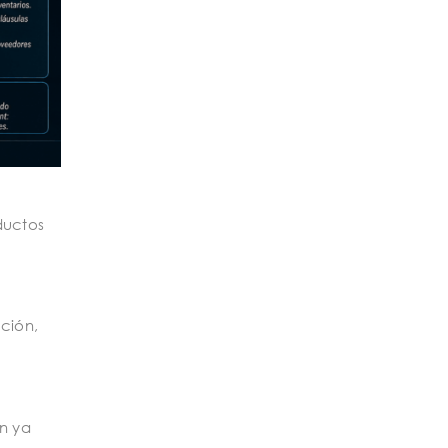
ductos
ución,
an ya