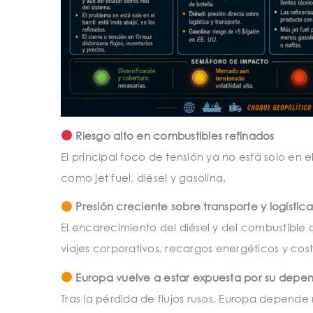
Riesgo alto en combustibles refinados
El principal foco de tensión ya no está solo en e
como jet fuel, diésel y gasolina.
Presión creciente sobre transporte y logística
El encarecimiento del diésel y del combustible 
viajes corporativos, recargos energéticos y co
Europa vuelve a estar expuesta por su depe
Tras la pérdida de flujos rusos, Europa depende