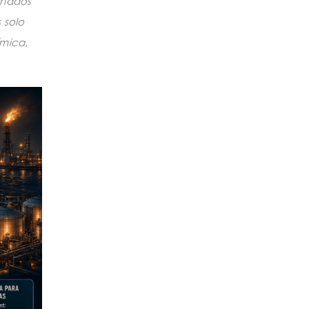
inados
s solo
ímica,