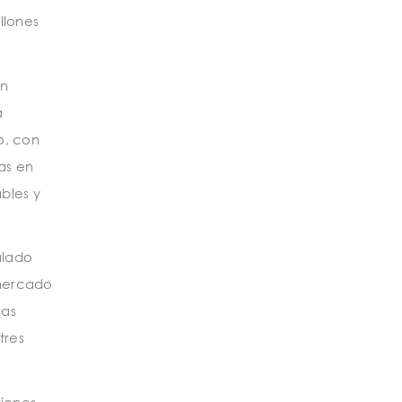
llones
un
a
o, con
as en
bles y
alado
 mercado
cas
tres
ciones