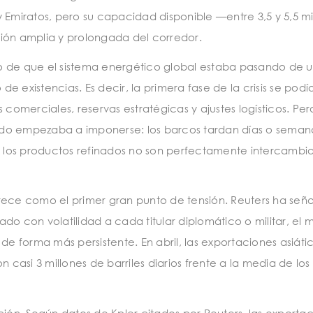
 Emiratos, pero su capacidad disponible —entre 3,5 y 5,5 mi
ión amplia y prolongada del corredor.
o de que el sistema energético global estaba pasando de 
 existencias. Es decir, la primera fase de la crisis se podí
 comerciales, reservas estratégicas y ajustes logísticos. Per
rcado empezaba a imponerse: los barcos tardan días o seman
o, los productos refinados no son perfectamente intercambia
rece como el primer gran punto de tensión. Reuters ha señ
do con volatilidad a cada titular diplomático o militar, el
de forma más persistente. En abril, las exportaciones asiáti
 casi 3 millones de barriles diarios frente a la media de los 
ción. Según datos de Kpler citados por Reuters, las exporta