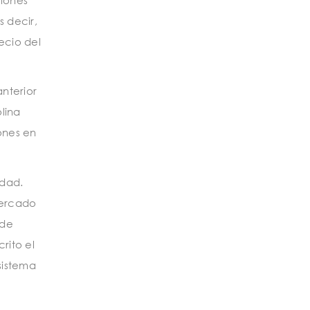
s decir,
recio del
anterior
lina
lones en
idad.
mercado
ede
rito el
sistema