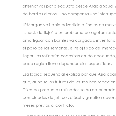
alternativas por oleoducto desde Arabia Saudí y
de barriles diarios— no compensa una interrupc
JPMorgan ya había advertido a finales de marz
“shock de flujo” a un problema de agotamiento de
amortiguar con barriles ya cargados, inventarios
el paso de las semanas, el reloj físico del me
llegar, las refinerías necesitan crudo adecuad
cada región tiene dependencias específicas.
Esa lógica secuencial explica por qué Asia apa
que, aunque los futuros del crudo han reacciona
físico de productos refinados se ha deteriorado 
combinadas de jet fuel, diésel y gasolina cayeron
meses previos al conflicto.
El caso más llamativo es el combustible de avia