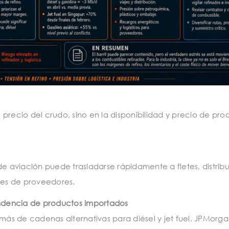
l precio del crudo, sino en la disponibilidad y precio de pro
de aviación puede trasladarse rápidamente a fletes, distrib
stes de proveedores.
ndencia de productos importados
 más de cadenas alternativas para diésel y jet fuel. JPMorg