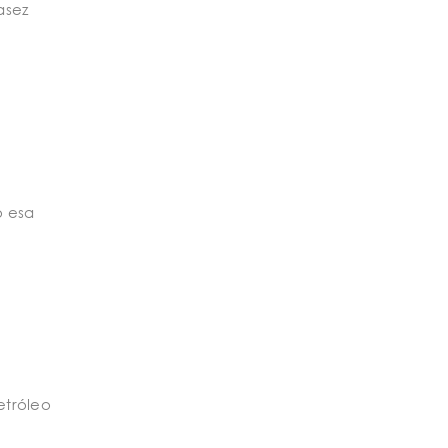
asez
o esa
etróleo