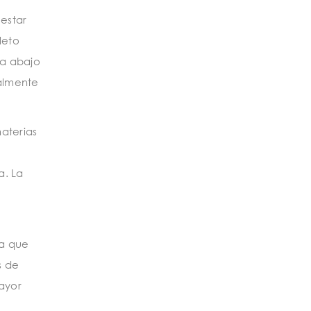
estar
leto
ia abajo
ealmente
aterias
a. La
da que
s de
ayor