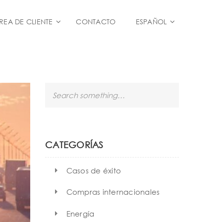
REA DE CLIENTE
CONTACTO
ESPAÑOL
S
e
a
r
c
h
CATEGORÍAS
Casos de éxito
Compras internacionales
Energía