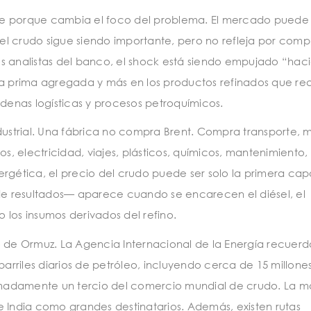
te porque cambia el foco del problema. El mercado puede 
l crudo sigue siendo importante, pero no refleja por comp
s analistas del banco, el shock está siendo empujado “hac
ria prima agregada y más en los productos refinados que r
enas logísticas y procesos petroquímicos.
dustrial. Una fábrica no compra Brent. Compra transporte, m
os, electricidad, viajes, plásticos, químicos, mantenimiento,
energética, el precio del crudo puede ser solo la primera cap
e resultados— aparece cuando se encarecen el diésel, el
o los insumos derivados del refino.
echo de Ormuz. La Agencia Internacional de la Energía recuer
barriles diarios de petróleo, incluyendo cerca de 15 millone
oximadamente un tercio del comercio mundial de crudo. La m
a e India como grandes destinatarios. Además, existen rutas