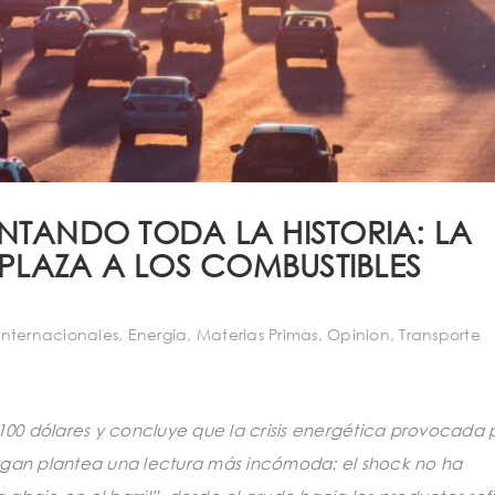
NTANDO TODA LA HISTORIA: LA
SPLAZA A LOS COMBUSTIBLES
nternacionales
,
Energía
,
Materias Primas
,
Opinion
,
Transporte
100 dólares y concluye que la crisis energética provocada p
rgan plantea una lectura más incómoda: el shock no ha