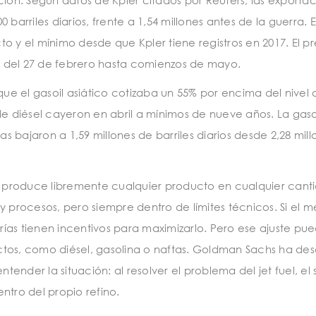
0 barriles diarios, frente a 1,54 millones antes de la guerra. E
cto y el mínimo desde que Kpler tiene registros en 2017. El p
re del 27 de febrero hasta comienzos de mayo.
que el gasoil asiático cotizaba un 55% por encima del nivel 
de diésel cayeron en abril a mínimos de nueve años. La gaso
as bajaron a 1,59 millones de barriles diarios desde 2,28 mil
no produce libremente cualquier producto en cualquier cant
y procesos, pero siempre dentro de límites técnicos. Si el 
erías tienen incentivos para maximizarlo. Pero ese ajuste pu
uctos, como diésel, gasolina o naftas. Goldman Sachs ha desc
nder la situación: al resolver el problema del jet fuel, el 
ntro del propio refino.