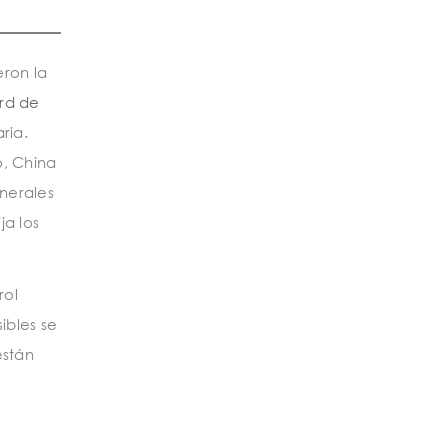
ron la
rd de
ria.
o, China
inerales
ja los
rol
ibles se
están