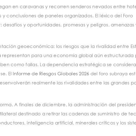
s llegan en caravanas y recorren senderos nevados entre hote
 y conclusiones de paneles organizados. El léxico del Foro
r: desafíos y oportunidades, promesas y peligros, amenazas 
tación geoeconómica: los riesgos que la rivalidad entre Es
ña representan para una economía global aún estructurada 
riben como fallas. La dependencia estratégica se consider
se. El
Informe de Riesgos Globales 2026
del foro subraya es
senvolverán realmente las rivalidades entre las grandes p
rma. A finales de diciembre, la administración del preside
ilateral destinado a retirar las cadenas de suministro de te
ctores, inteligencia artificial, minerales críticos y los sis