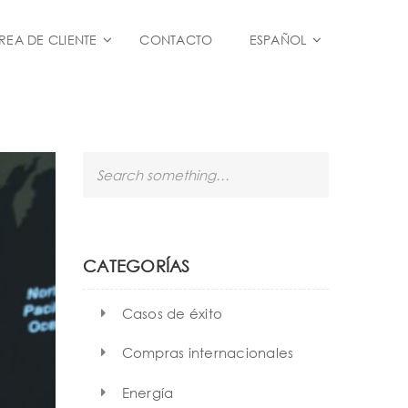
REA DE CLIENTE
CONTACTO
ESPAÑOL
S
e
a
r
c
h
CATEGORÍAS
Casos de éxito
Compras internacionales
Energía