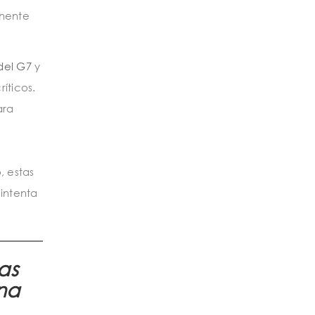
anente
del G7
y
íticos.
ara
, estas
 intenta
as
na