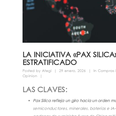
LA INICIATIVA «PAX SIL
ESTRATIFICADO
Posted by
Ategi
|
29 enero, 2026
|
In
Compras i
Opinion
|
LAS CLAVES:
Pax Silica refleja un giro hacia un orden m
semiconductores, minerales, baterías e IA—