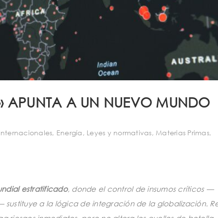
ICA» APUNTA A UN NUEVO MUNDO
nternacionales
,
Energía
,
Leyes y normativas
,
Materias Primas
,
undial estratificado
, donde el control de insumos críticos —
 sustituye a la lógica de integración de la globalización. R