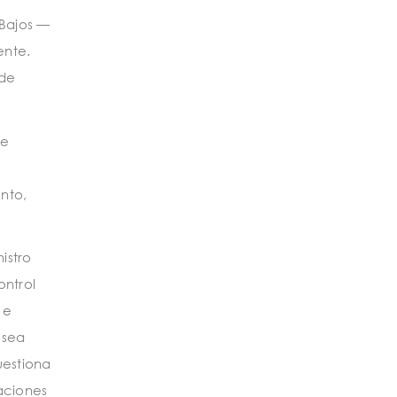
 Bajos —
ente.
 de
de
nto,
istro
ontrol
 e
 sea
uestiona
aciones