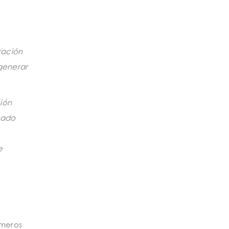
ración
generar
ción
icado
e
imeros