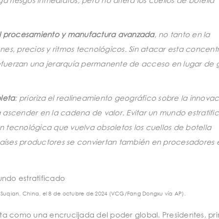
a riesgos inmediatos, pero no altera los cuellos de botella
el procesamiento y manufactura avanzada
, no tanto en la
ones, precios y ritmos tecnológicos. Sin atacar esta concent
 refuerzan una jerarquía permanente de acceso en lugar de 
leta
: prioriza el realineamiento geográfico sobre la innova
ra ascender en la cadena de valor. Evitar un mundo estratif
 tecnológica que vuelva obsoletos los cuellos de botella
países productores se conviertan también en procesadores 
Suqian, China, el 8 de octubre de 2024 (VCG/Fang Dongxu vía AP).
ta como una encrucijada del poder global. Presidentes, pr