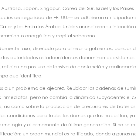
. Australia, Japón, Singapur, Corea del Sur, Israel y los Países
 socios de seguridad de EE. UU.— se adhirieron anticipadam
Catar y los Emiratos Árabes Unidos
anunciaron su intención
ancamiento energético y capital soberano.
radamente laxo, diseñado para alinear a gobiernos, bancos 
que las autoridades estadounidenses denominan ecosistemas
, refleja una postura defensiva de contención y realineamie
pa que identifica.
as a un problema de ajedrez. Reubicar las cadenas de sumin
s inmediatas, pero no cambia la dinámica subyacente: el c
s, así como sobre la producción de precursores de baterías
 las condiciones para todos los demás que las necesiten, ya
 tecnología y el armamento de última generación. Si no se c
tificación: un orden mundial estratificado, donde algunas n