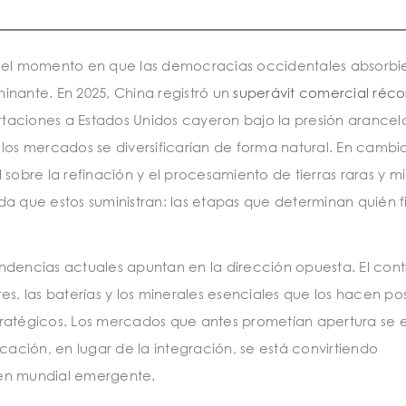
o el momento en que las democracias occidentales absorbie
inante. En 2025, China registró un
superávit comercial réco
taciones a Estados Unidos cayeron bajo la presión arancela
los mercados se diversificarían de forma natural. En cambi
ol sobre la refinación y el procesamiento de tierras raras y m
a que estos suministran: las etapas que determinan quién fi
ndencias actuales apuntan en la dirección opuesta. El cont
res, las baterías y los minerales esenciales que los hacen pos
tratégicos. Los mercados que antes prometían apertura se 
cación, en lugar de la integración, se está convirtiendo
den mundial emergente.