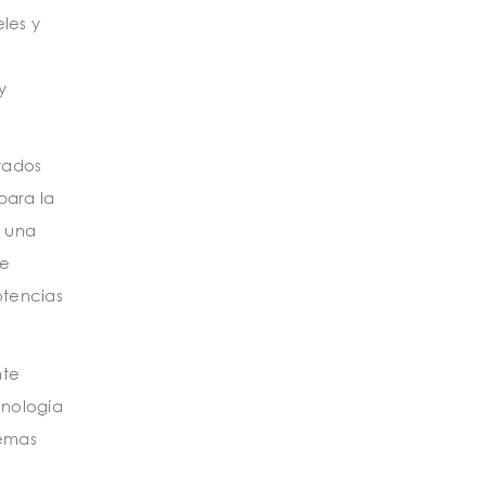
les y
y
tados
para la
a una
te
otencias
nte
cnología
temas