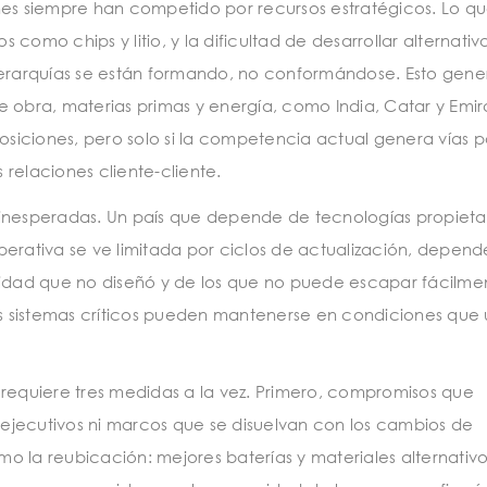
nes siempre han competido por recursos estratégicos. Lo q
como chips y litio, y la dificultad de desarrollar alternativ
jerarquías se están formando, no conformándose. Esto gene
e obra, materias primas y energía, como India, Catar y Emir
siciones, pero solo si la competencia actual genera vías p
relaciones cliente-cliente.
 inesperadas. Un país que depende de tecnologías propieta
perativa se ve limitada por ciclos de actualización, depen
lidad que no diseñó y de los que no puede escapar fácilme
i los sistemas críticos pueden mantenerse en condiciones que 
 requiere tres medidas a la vez. Primero, compromisos que
s ejecutivos ni marcos que se disuelvan con los cambios de
o la reubicación: mejores baterías y materiales alternativo