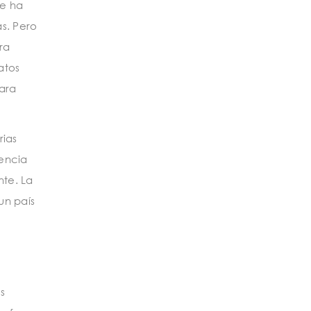
ue ha
as. Pero
ra
atos
ara
rias
dencia
nte. La
un país
s