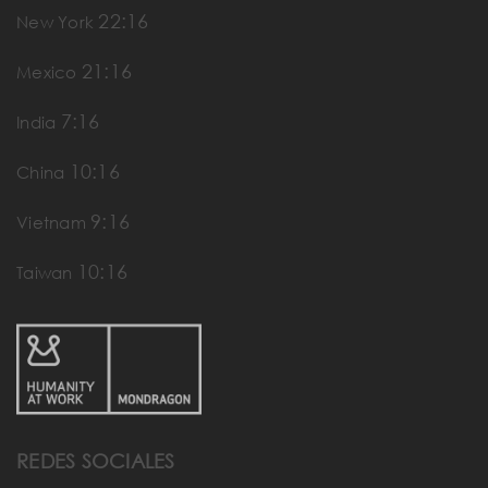
22:16
New York
21:16
Mexico
7:16
India
10:16
China
9:16
Vietnam
10:16
Taiwan
REDES SOCIALES