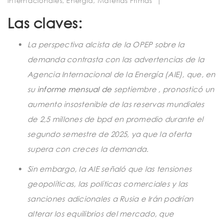
internacionales
,
Energía
,
Materias Primas
|
t
Las claves:
i
o
La perspectiva alcista de la OPEP sobre la
n
demanda contrasta con las advertencias de la
Agencia Internacional de la Energía (AIE), que, en
su
informe mensual de
septiembre , pronosticó un
aumento insostenible de las reservas mundiales
de 2,5 millones de bpd en promedio durante el
segundo semestre de 2025, ya que la oferta
supera con creces la demanda.
Sin embargo, la AIE señaló que las tensiones
geopolíticas, las políticas comerciales y las
sanciones adicionales a Rusia e Irán podrían
alterar los equilibrios del mercado, que