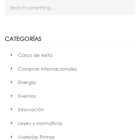
S
e
a
r
c
h
CATEGORÍAS
Casos de éxito
Compras internacionales
Energía
Eventos
Innovación
Leyes y normativas
Materias Primas