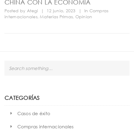
CHINA CON LA ECONOMÍA
Posted by
Ategi
|
12 junio, 2023
|
In
Compras
internacionales
,
Materias Primas
,
Opinion
S
e
a
r
c
h
CATEGORÍAS
Casos de éxito
Compras internacionales