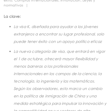
éxito
,
Compras internacionales
,
Innovación
,
Leyes y
t
normativas
|
i
La clave:
o
n
La visa K, diseñada para ayudar a los jóvenes
extranjeros a encontrar su lugar profesional, solo
puede tener éxito con un apoyo político eficaz
La nueva categoría de visa, que entrará en vigor
el 1 de octubre, ofrecerá mayor flexibilidad y
menos barreras a los profesionales
internacionales en los campos de la ciencia, la
tecnología, la ingeniería y las matemáticas.
Según los observadores, esto marca un cambio
en la política de inmigración de China y una
medida estratégica para impulsar la innovación y
la competitividad en sus sectores de alta