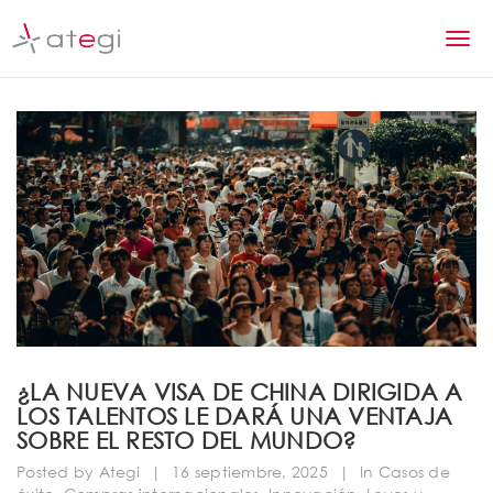
S
k
T
i
p
o
t
g
o
m
g
a
l
i
n
e
c
n
o
n
a
t
v
e
n
i
¿LA NUEVA VISA DE CHINA DIRIGIDA A
t
LOS TALENTOS LE DARÁ UNA VENTAJA
g
SOBRE EL RESTO DEL MUNDO?
a
Posted by
Ategi
|
16 septiembre, 2025
|
In
Casos de