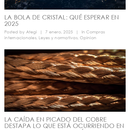
LA BOLA DE CRISTAL: QUÉ ESPERAR EN
2025
Posted by
Ategi
|
7 enero, 2025
|
In
Compras
internacionales
,
Leyes y normativas
,
Opinion
LA CAÍDA EN PICADO DEL COBRE
DESTAPA LO QUE ESTÁ OCURRIENDO EN