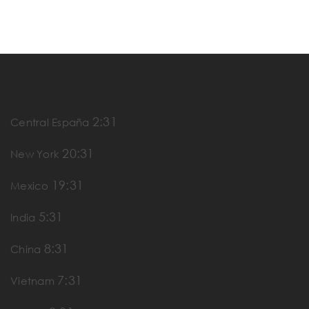
2:31
Central España
20:31
New York
19:31
Mexico
5:31
India
8:31
China
7:31
Vietnam