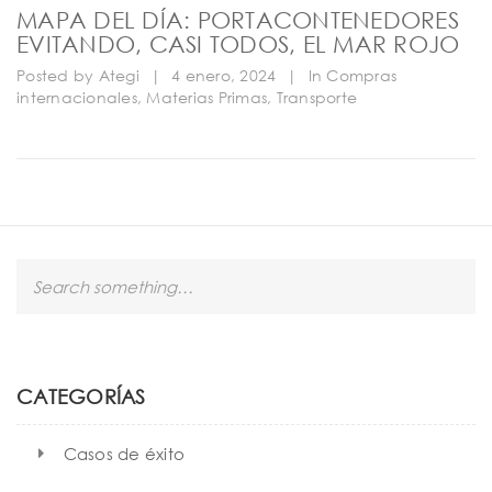
MAPA DEL DÍA: PORTACONTENEDORES
EVITANDO, CASI TODOS, EL MAR ROJO
Posted by
Ategi
|
4 enero, 2024
|
In
Compras
internacionales
,
Materias Primas
,
Transporte
S
e
a
r
c
h
CATEGORÍAS
Casos de éxito