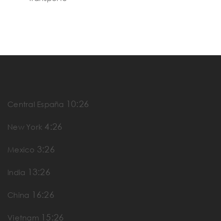
10:26
Central España
4:26
New York
3:26
Mexico
13:26
India
16:26
China
15:26
Vietnam