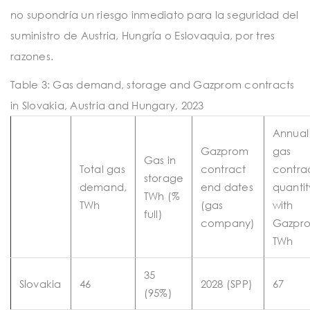
no supondría un riesgo inmediato para la seguridad del
suministro de Austria, Hungría o Eslovaquia, por tres
razones.
Table 3: Gas demand, storage and Gazprom contracts
in Slovakia, Austria and Hungary, 2023
Annual
Gazprom
gas
Gas in
Total gas
contract
contra
storage
demand,
end dates
quantit
TWh (%
TWh
(gas
with
full)
company)
Gazpr
TWh
35
Slovakia
46
2028 (SPP)
67
(95%)