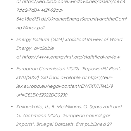
at
https://iea.blob.core.windows.net/assets/cec4
9dc2-7d04-442f-92aa-
54c18e6f51d6/UkrainesEnergySecurityandtheComi
ngWinter.pdf
Energy Institute (2024) Statistical Review of World
Energy, available
at
https://www.energyinst.org/statistical-review
European Commission (2022) ‘RepowerEU Plan’,
SWD(2022) 230 final, available at
https://eur-
lex.europa.eu/legal-content/EN/TXT/HTML/?
uri=CELEX:52022DC0230
Keliauskaite, U., B. McWilliams, G. Sgaravatti and
G. Zachmann (2021) ‘European natural gas
imports’, Bruegel Datasets, first published 29