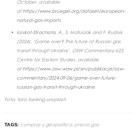
October, available
at
https://www.bruegel.org/dataset/european-
natural-gas-imports
Łoskot-Strachota
, A., S. Matuszak and F. Rudnik
(2024), ‘Game over? The future of Russian gas
transit through Ukraine’, OSW Commentary 623,
Centre for Eastern Studies, available
at
https://www.osw.waw.pl/en/publikacje/osw-
commentary/2024-09-06/game-over-future-
russian-gas-transit-through-ukraine
Foto: toro-tseleng-unsplash
compras y geopolítica
,
precio gas
TAGS: