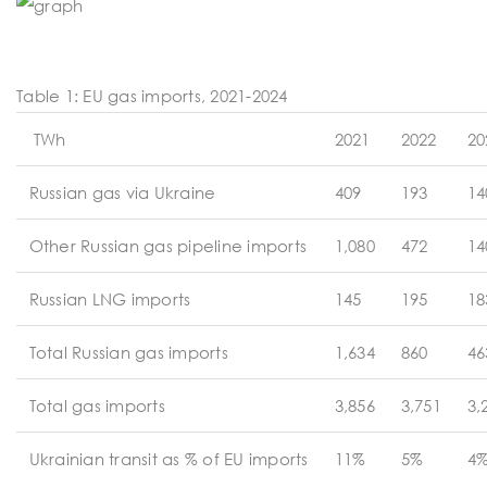
Table 1: EU gas imports, 2021-2024
TWh
2021
2022
20
Russian gas via Ukraine
409
193
14
Other Russian gas pipeline imports
1,080
472
14
Russian LNG imports
145
195
18
Total Russian gas imports
1,634
860
46
Total gas imports
3,856
3,751
3,
Ukrainian transit as % of EU imports
11%
5%
4