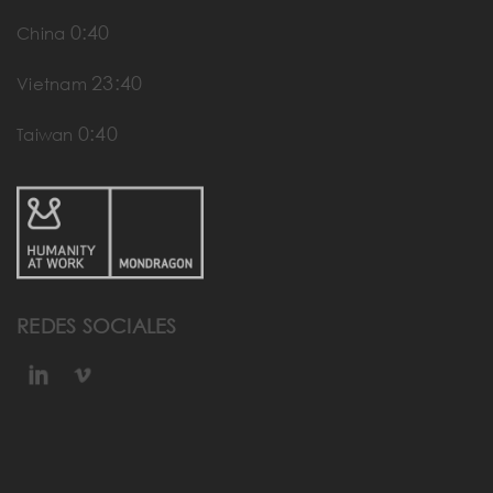
0:40
China
23:40
Vietnam
0:40
Taiwan
REDES SOCIALES