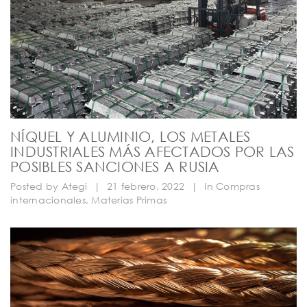
NÍQUEL Y ALUMINIO, LOS METALES
INDUSTRIALES MÁS AFECTADOS POR LAS
POSIBLES SANCIONES A RUSIA
Posted by
Ategi
|
21 febrero, 2022
|
In
Compras
internacionales
,
Materias Primas