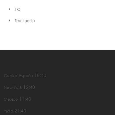
TIC
Transporte
18:40
Central España
12:40
New York
11:40
Mexico
21:40
India