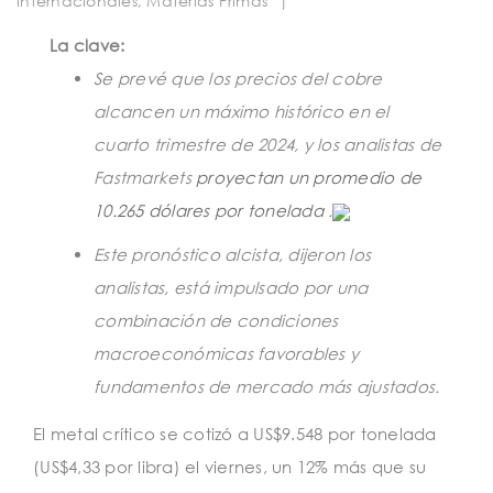
internacionales
,
Materias Primas
|
t
i
La clave:
Se prevé que los precios del cobre
o
alcancen un máximo histórico en el
n
cuarto trimestre de 2024, y los analistas de
Fastmarkets
proyectan un promedio de
10.265 dólares por tonelada
.
Este pronóstico alcista, dijeron los
analistas, está impulsado por una
combinación de condiciones
macroeconómicas favorables y
fundamentos de mercado más ajustados.
El metal crítico se cotizó a US$9.548 por tonelada
(US$4,33 por libra) el viernes, un 12% más que su