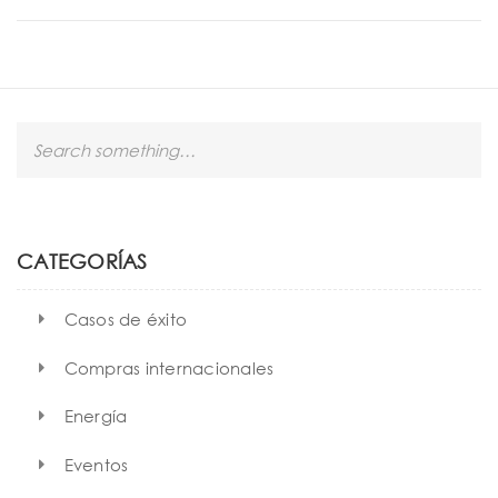
S
e
a
r
c
h
CATEGORÍAS
Casos de éxito
Compras internacionales
Energía
Eventos