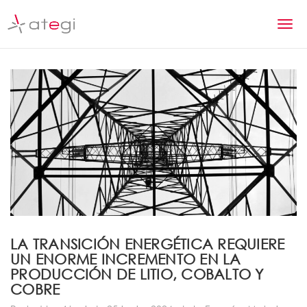
S
k
T
i
p
o
t
g
o
m
g
a
l
i
n
e
c
n
o
n
a
t
v
e
n
i
LA TRANSICIÓN ENERGÉTICA REQUIERE
t
UN ENORME INCREMENTO EN LA
g
PRODUCCIÓN DE LITIO, COBALTO Y
a
COBRE