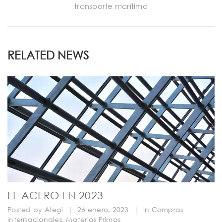
transporte marítimo
RELATED NEWS
EL ACERO EN 2023
Posted by
Ategi
|
26 enero, 2023
|
In
Compras
internacionales
,
Materias Primas