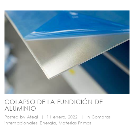
COLAPSO DE LA FUNDICIÓN DE
ALUMINIO
Posted by
Ategi
|
11 enero, 2022
|
In
Compras
internacionales
,
Energía
,
Materias Primas