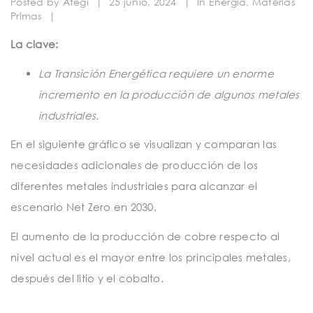
Posted by
Ategi
|
25 junio, 2024
|
In
Energía
,
Materias
t
Primas
|
i
La clave:
o
La Transición Energét
ica requiere un enorme
n
incremento en la producción de algunos metales
industriales.
En el siguiente gráfico se visualizan y comparan las
necesidades adicionales de producción de los
diferentes metales industriales para alcanzar el
escenario Net Zero en 2030.
El aumento de la producción de cobre respecto al
nivel actual es el mayor entre los principales metales,
después del litio y el coba
lto.