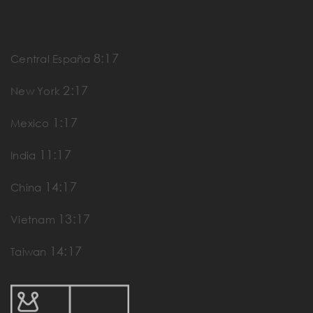
8:17
Central España
2:17
New York
1:17
Mexico
11:17
India
14:17
China
13:17
Vietnam
14:17
Taiwan