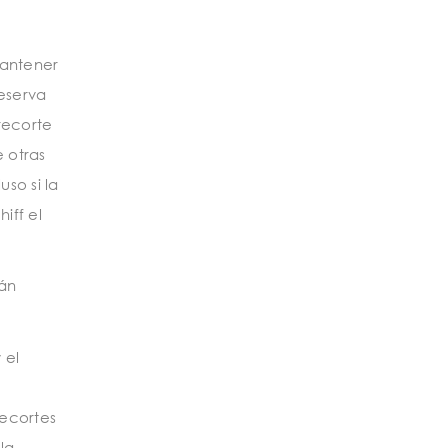
mantener
eserva
recorte
e otras
so si la
iff el
tán
 el
recortes
la