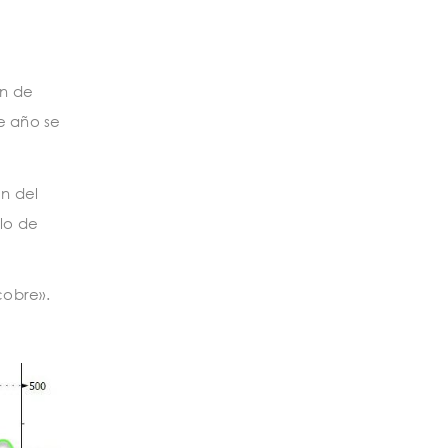
ón de
e año se
n del
llo de
cobre».