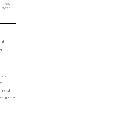
al
el
ra y
jo
ia del
os tres a