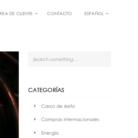
REA DE CLIENTE
CONTACTO
ESPAÑOL
S
e
a
r
c
h
CATEGORÍAS
Casos de éxito
Compras internacionales
Energía