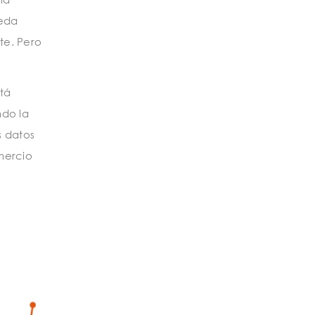
ueda
te. Pero
stá
ndo la
s datos
mercio