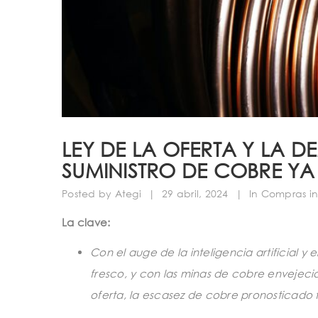
LEY DE LA OFERTA Y LA D
SUMINISTRO DE COBRE YA
Posted by
Ategi
|
29 abril, 2024
|
In
Compras in
La clave:
Con el auge de la inteligencia artificial 
fresco, y con las minas de cobre envejec
oferta, la escasez de cobre pronosticado 