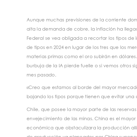
Aunque muchas previsiones de la corriente d
alta la demanda de cobre, la inflación ha lleg
Federal se vea obligada a recortar los tipos de
de tipos en 2024 en lugar de los tres que los me
materias primas como el oro subirán en dólares. L
burbuja de la IA pierde fuelle o si vemos otros 
mes pasado,
«Creo que estamos al borde del mayor mercado
bajando los tipos porque tienen que evitar una cr
Chile, que posee la mayor parte de las reservas
envejecimiento de las minas. China es el mayor
económica que obstaculizara la producción allí t
de producción ya planeados por China suponen