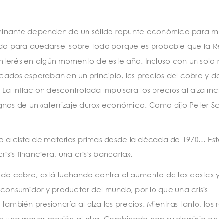
ominante dependen de un sólido repunte económico para 
ado para quedarse, sobre todo porque es probable que la R
 interés en algún momento de este año. Incluso con un solo 
rcados esperaban en un principio, los precios del cobre y d
a inflación descontrolada impulsará los precios al alza inclu
signos de un «aterrizaje duro» económico. Como dijo Peter Sch
 alcista de materias primas desde la década de 1970… Es
isis financiera, una crisis bancaria».
 de cobre, está luchando contra el aumento de los costes y
 consumidor y productor del mundo, por lo que una crisis
ambién presionaría al alza los precios. Mientras tanto, los 
 una mayor presión al alza. Combinado con su dominio en 