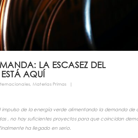
EMANDA: LA ESCASEZ DEL
 ESTÁ AQUÍ
ternacionales
,
Materias Primas
|
y el impulso de la energía verde alimentando la demanda de
idas , no hay suficientes proyectos para que coincidan dem
finalmente ha llegado en serio.