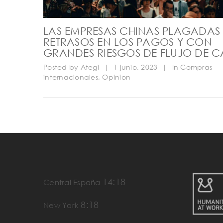
LAS EMPRESAS CHINAS PLAGADAS
RETRASOS EN LOS PAGOS Y CON
GRANDES RIESGOS DE FLUJO DE C
Posted by
Ategi
|
1 junio, 2023
|
In
Compras
internacionales
,
Opinion
14:18
Central España
8:18
New York