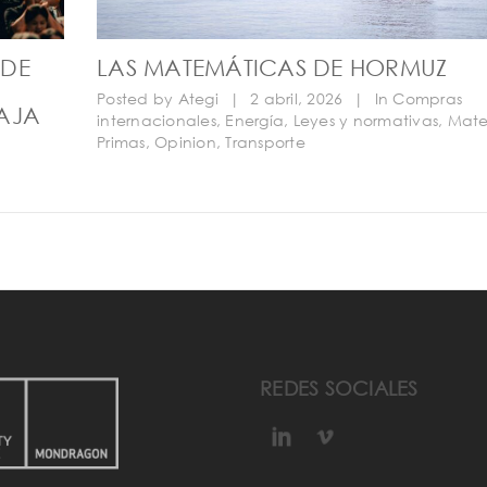
 DE
LAS MATEMÁTICAS DE HORMUZ
Posted by
Ategi
|
2 abril, 2026
|
In
Compras
AJA
internacionales
,
Energía
,
Leyes y normativas
,
Mate
Primas
,
Opinion
,
Transporte
REDES SOCIALES