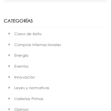
a
r
c
h
CATEGORÍAS
Casos de éxito
Compras internacionales
Energía
Eventos
Innovación
Leyes y normativas
Materias Primas
Opinion