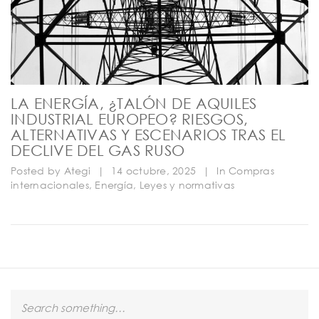
LA ENERGÍA, ¿TALÓN DE AQUILES
INDUSTRIAL EUROPEO? RIESGOS,
ALTERNATIVAS Y ESCENARIOS TRAS EL
DECLIVE DEL GAS RUSO
Posted by
Ategi
|
14 octubre, 2025
|
In
Compras
internacionales
,
Energía
,
Leyes y normativas
S
e