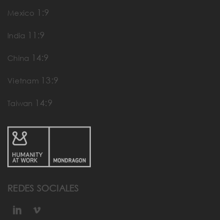
1:9
Mexico
11:9
India
14:9
China
13:9
Vietnam
14:9
Taiwan
REDES SOCIALES