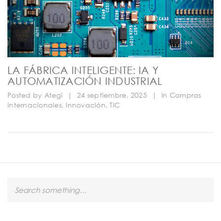
LA FÁBRICA INTELIGENTE: IA Y
AUTOMATIZACIÓN INDUSTRIAL
Posted by
Ategi
|
24 septiembre, 2025
|
In
Compras
internacionales
,
Innovación
,
TIC
S
e
a
r