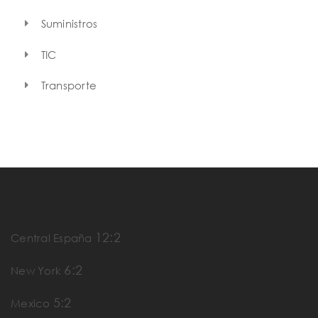
Suministros
TIC
Transporte
12:2
Central España
6:2
New York
5:2
Mexico