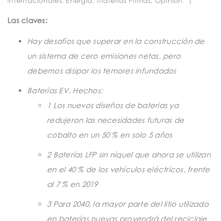
internacionales
,
Energía
,
Materias Primas
,
Opinion
|
t
i
Las claves:
o
Hay desafíos que superar en la construcción de
n
un sistema de cero emisiones netas, pero
debemos disipar los temores infundados
Baterías EV, Hechos:
1 Los nuevos diseños de baterías ya
redujeron las necesidades futuras de
cobalto en un 50 % en solo 5 años
2 Baterías LFP sin níquel que ahora se utilizan
en el 40 % de los vehículos eléctricos, frente
al 7 % en 2019
3 Para 2040, la mayor parte del litio utilizado
en baterías nuevas provendrá del reciclaje