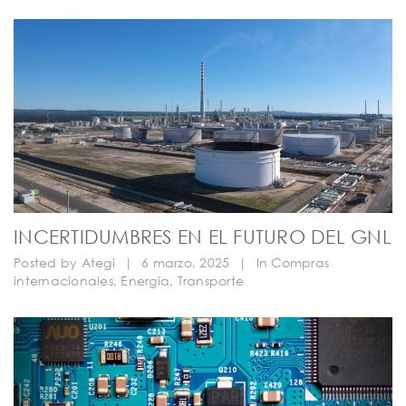
INCERTIDUMBRES EN EL FUTURO DEL GNL
Posted by
Ategi
|
6 marzo, 2025
|
In
Compras
internacionales
,
Energía
,
Transporte