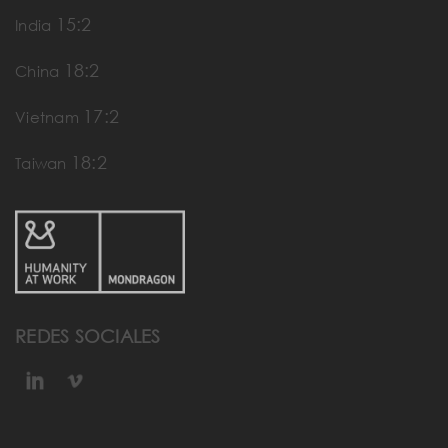
15:2
India
18:2
China
17:2
Vietnam
18:2
Taiwan
REDES SOCIALES