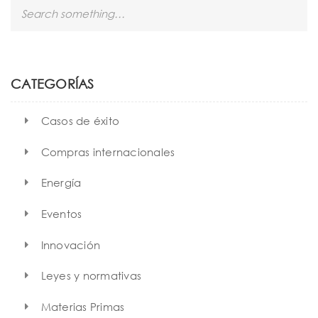
S
e
a
r
c
h
CATEGORÍAS
Casos de éxito
Compras internacionales
Energía
Eventos
Innovación
Leyes y normativas
Materias Primas