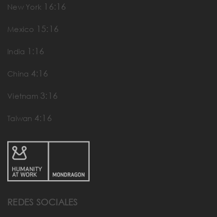
16:16
New York
15:16
Mexico
1:16
India
4:16
China
3:16
Vietnam
4:16
Taiwan
REDES SOCIALES