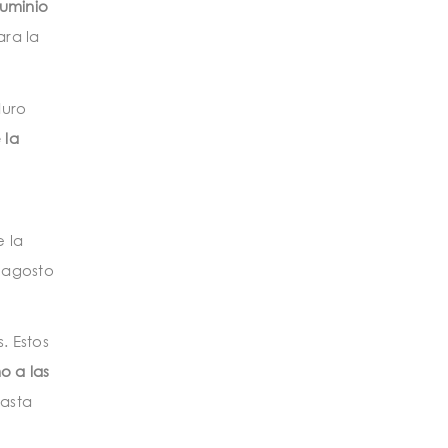
luminio
ara la
duro
 la
 la
e agosto
. Estos
o a las
hasta