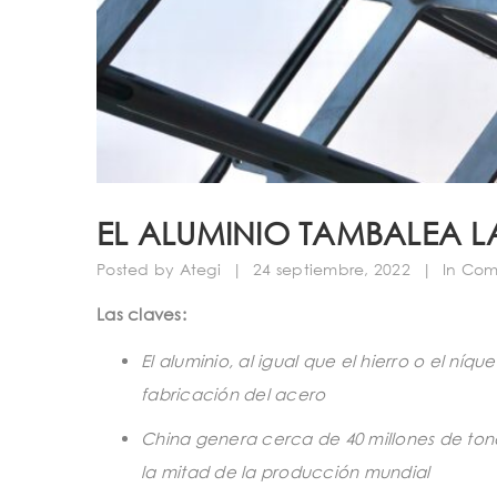
EL ALUMINIO TAMBALEA L
Posted by
Ategi
|
24 septiembre, 2022
|
In
Comp
Las claves:
El aluminio, al igual que el hierro o el níq
fabricación del acero
China genera cerca de 40 millones de tone
la mitad de la producción mundial