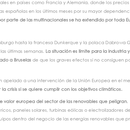
nales en países como Francia y Alemania, donde los precios
las españolas en los últimos meses por su mayor dependenc
por parte de las multinacionales se ha extendido por toda 
burgo hasta la francesa Dunkerque y la polaca Dabrowa G
n las últimas semanas.
La situación es límite para la industria y
ado a Bruselas
de que los graves efectos si no consiguen p
n apelado a una intervención de la Unión Europea en el m
la crisis si se quiere cumplir con los objetivos climáticos.
 valor europea del sector de las renovables que peligran
.
tricos, paneles solares, turbinas eólicas o electrolizadores d
uipos dentro del negocio de las energías renovables que p