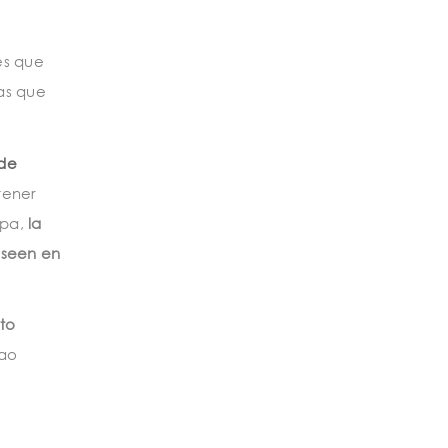
es que
as que
 de
tener
opa,
la
oseen en
to
tao
e