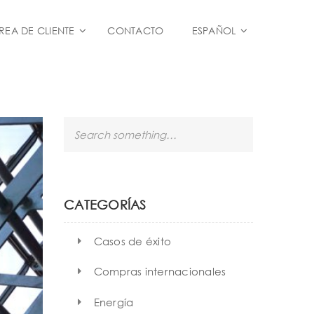
REA DE CLIENTE
CONTACTO
ESPAÑOL
S
e
a
r
c
h
CATEGORÍAS
Casos de éxito
Compras internacionales
Energía