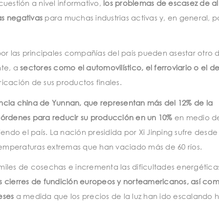
uestión a nivel informativo,
los problemas de escasez de a
s negativas
para muchas industrias activas y, en general, p
or las principales compañías del país pueden asestar otro 
nte, a
sectores como el automovilístico, el ferroviario o el de
icación de sus productos finales.
vincia china de Yunnan, que representan más del 12% de la
 órdenes para reducir su producción en un 10%
en medio de
endo el país. La nación presidida por Xi Jinping sufre desd
 temperaturas extremas que han vaciado más de 60 ríos.
iles de cosechas e incrementa las dificultades energéticas
s cierres de fundición europeos y norteamericanos, así com
eses
a medida que los precios de la luz han ido escalando 