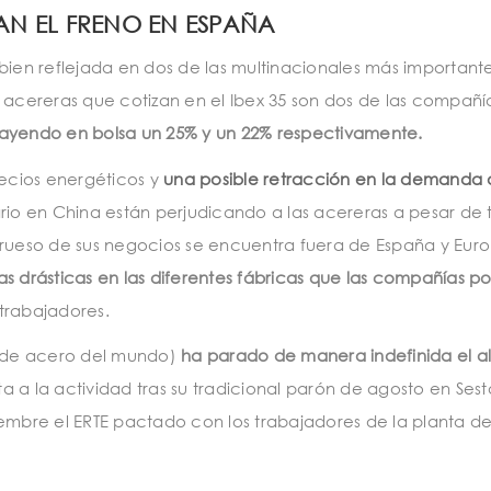
AN EL FRENO EN ESPAÑA
se bien reflejada en dos de las multinacionales más important
s acereras que cotizan en el Ibex 35 son dos de las compañí
ayendo en bolsa un 25% y un 22% respectivamente.
recios energéticos y
una posible retracción en la demanda
ario en China están perjudicando a las acereras a pesar de 
grueso de sus negocios se encuentra fuera de España y Eur
as drásticas en las diferentes fábricas que las compañías p
trabajadores.
te de acero del mundo)
ha parado de manera indefinida el al
lta a la actividad tras su tradicional parón de agosto en Ses
iembre el ERTE pactado con los trabajadores de la planta d