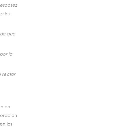
 escasez
a los
 de que
por la
 sector
ón en
boración
en las