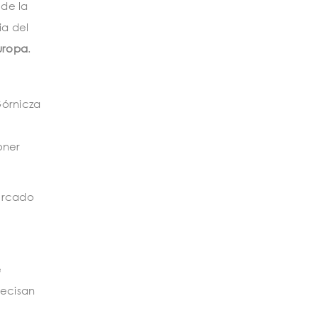
 de la
ia del
Europa
.
órnicza
oner
ercado
e
recisan