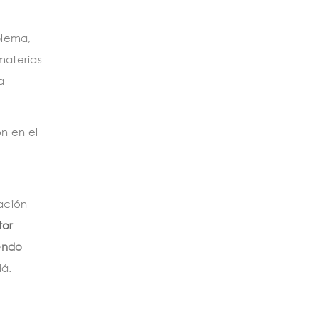
blema,
materias
a
ón en el
cación
tor
iendo
dá.