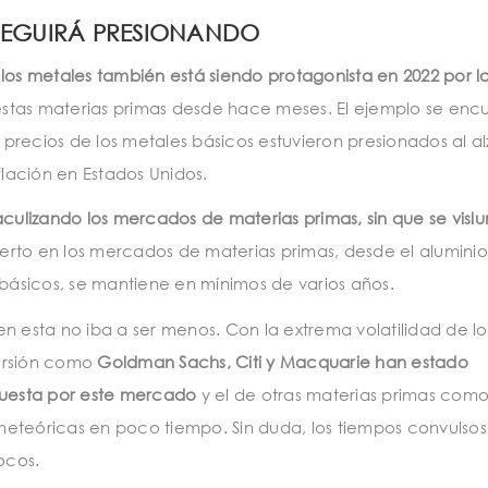
 SEGUIRÁ PRESIONANDO
os metales también está siendo protagonista en 2022 por la
stas materias primas desde hace meses. El ejemplo se enc
recios de los metales básicos estuvieron presionados al al
flación en Estados Unidos.
staculizando los mercados de materias primas, sin que se visl
abierto en los mercados de materias primas, desde el alumini
 básicos, se mantiene en mínimos de varios años.
n esta no iba a ser menos. Con la extrema volatilidad de lo
ersión como
Goldman Sachs, Citi y Macquarie
han estado
puesta por este mercado
y el de otras materias primas como
eteóricas en poco tiempo. Sin duda, los tiempos convulsos
ocos.