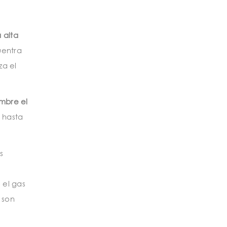
 alta
uentra
za el
umbre el
o hasta
s
 el gas
 son