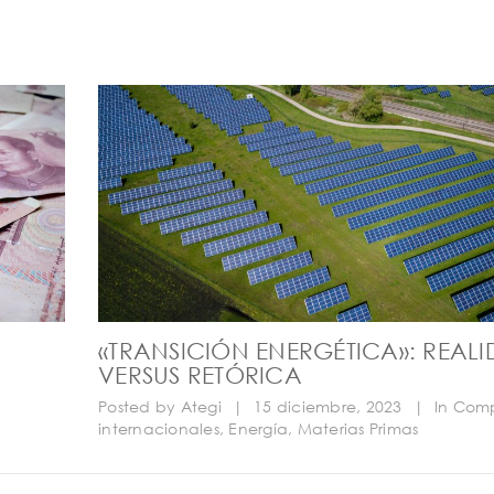
«TRANSICIÓN ENERGÉTICA»: REAL
VERSUS RETÓRICA
Posted by
Ategi
|
15 diciembre, 2023
|
In
Comp
internacionales
,
Energía
,
Materias Primas