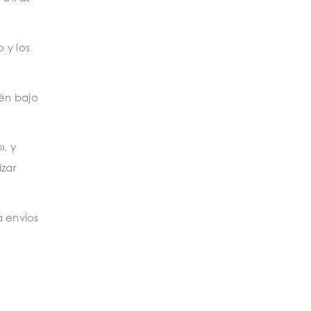
 y los
cén bajo
, y
izar
a envíos