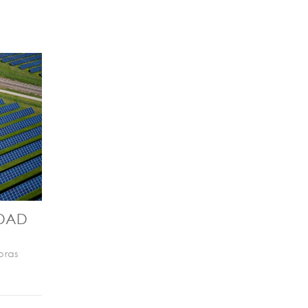
IDAD
ras