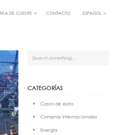
REA DE CLIENTE
CONTACTO
ESPAÑOL
S
e
a
r
c
h
CATEGORÍAS
Casos de éxito
Compras internacionales
Energía