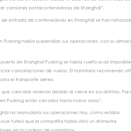
trar camiones portacontenedores de Shanghái”.
pos de entrada de contenedores en Shanghái se han retrasado
n en Pudong había suspendido sus operaciones, con su alma
puerto de Shanghai Pudong se había vuelto «casi imposible»
ciar cancelaciones de vuelos. El transitario recomendó util
ara el transporte aéreo.
 que cancelar reservas debido al cierre en sus distritos. Par
 en Pudong están cerrados hasta nuevo aviso”.
nghái no reanudaría sus operaciones hoy, como estaba
 Musk tuiteó que la compañía había visto un «trimestre
ciones en la cadena de suministro».