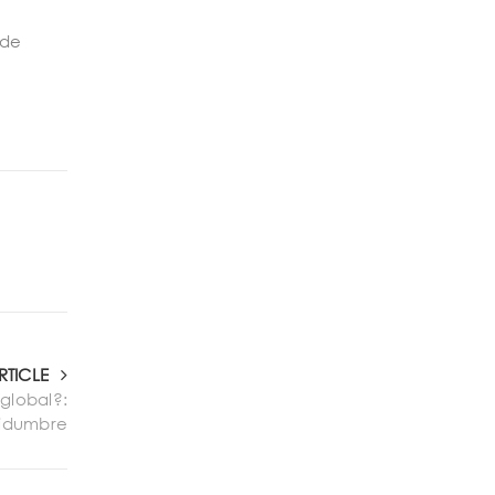
 de
RTICLE
global?:
rtidumbre