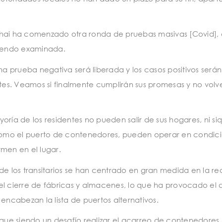
hai ha comenzado otra ronda de pruebas masivas [Covid],
siendo examinada.
 prueba negativa será liberada y los casos positivos serán
es. Veamos si finalmente cumplirán sus promesas y no volv
ría de los residentes no pueden salir de sus hogares, ni si
omo el puerto de contenedores, pueden operar en condic
men en el lugar.
de los transitarios se han centrado en gran medida en la r
el cierre de fábricas y almacenes, lo que ha provocado el 
encabezan la lista de puertos alternativos.
igue siendo un desafío realizar el acarreo de contenedores.