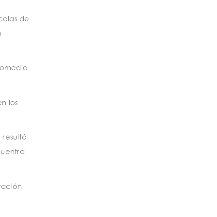
colas de
»
promedio
n los
 resultó
cuentra
ración