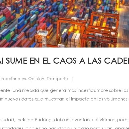
I SUME EN EL CAOS A LAS CAD
ernacionales
,
Opinion
,
Transporte
|
mente, una medida que genera más incertidumbre sobre las
can nuevos datos que muestran el impacto en los volúmenes
 ciudad, incluida Pudong, debían levantarse el viernes, pero 
toridades locales no han dado un plazo para su fin, apart