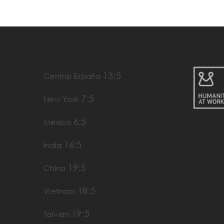
13:5
Central España
7:5
New York
6:5
Mexico
16:5
India
19:5
China
18:5
Vietnam
19:5
Taiwan