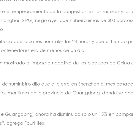
e el empeoramiento de la congestión en los muelles y las 
e Shanghai (SIPG) negó ayer que hubiera «más de 300 barcos
o.
antenía operaciones normales las 24 horas y que el tiempo 
contenedores era de menos de un día.
han mostrado el impacto negativo de los bloqueos de China e
a de suministro dijo que el cierre en Shenzhen el mes pasado
víos marítimos en la provincia de Guangdong, donde se en
[de Guangdong] ahora ha disminuido solo un 15% en compa
”, agregó FourKites.