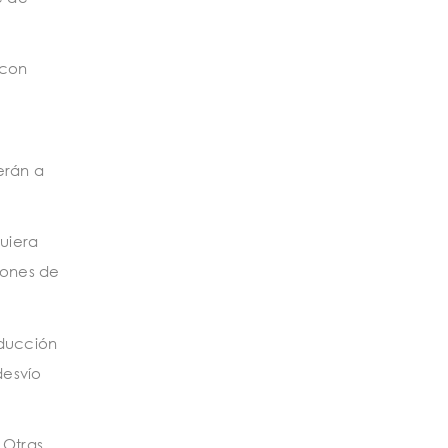
 con
erán a
quiera
iones de
educción
desvío
 Otras