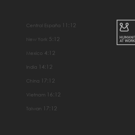
11:12
Central España
5:12
New York
4:12
Mexico
14:12
India
17:12
China
16:12
Vietnam
17:12
Taiwan