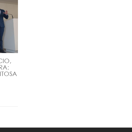
CIO,
RA:
ITOSA