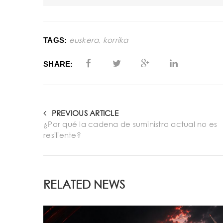
de
audio
euskera
,
korrika
TAGS:
SHARE:
PREVIOUS ARTICLE
¿Por qué la cadena de suministro actual no es
resiliente?
RELATED NEWS