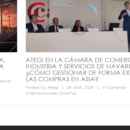
A,
ATEGI EN LA CÁMARA DE COMER
LA
INDUSTRIA Y SERVICIOS DE NAVAR
¿CÓMO GESTIONAR DE FORMA EX
LAS COMPRAS EN ASIA?
entos
Posted by
Ategi
|
26 abril, 2024
|
In
Compras
internacionales
,
Eventos