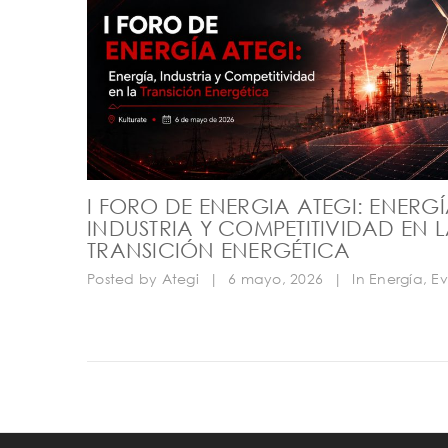
I FORO DE ENERGIA ATEGI: ENERGÍ
INDUSTRIA Y COMPETITIVIDAD EN 
TRANSICIÓN ENERGÉTICA
Posted by
Ategi
|
6 mayo, 2026
|
In
Energía
,
Ev