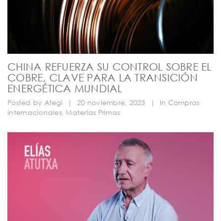
CHINA REFUERZA SU CONTROL SOBRE EL
COBRE, CLAVE PARA LA TRANSICIÓN
ENERGÉTICA MUNDIAL
Posted by
Ategi
|
20 noviembre, 2023
|
In
Compras
internacionales
,
Materias Primas