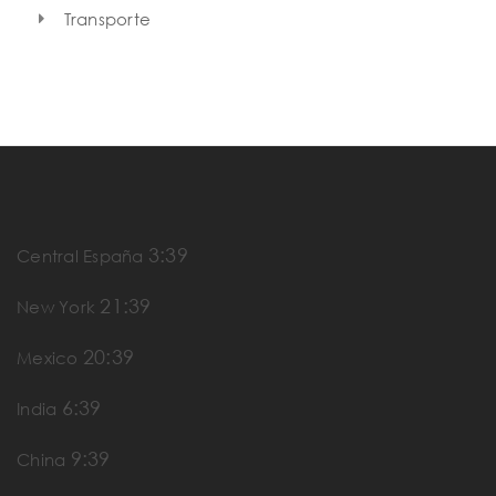
Transporte
3:39
Central España
21:39
New York
20:39
Mexico
6:39
India
9:39
China