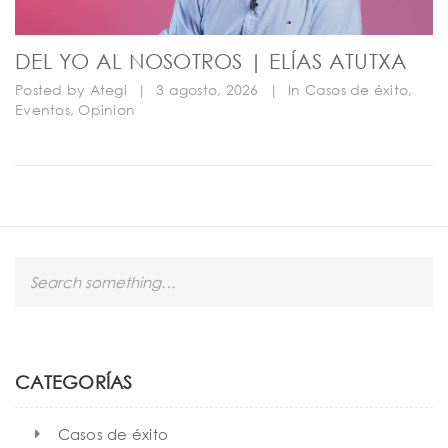
DEL YO AL NOSOTROS | ELÍAS ATUTXA
Posted by
Ategi
|
3 agosto, 2026
|
In
Casos de éxito
,
Eventos
,
Opinion
S
e
a
r
c
h
CATEGORÍAS
Casos de éxito