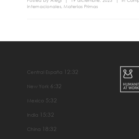
Posted by
Ategi
|
19 diciembre, 2023
|
In
Comp
internacionales
,
Materias Primas
12:32
Central España
6:32
New York
5:32
Mexico
15:32
India
18:32
China