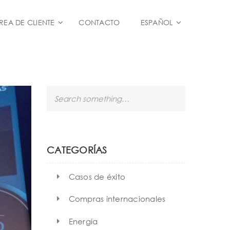
REA DE CLIENTE
CONTACTO
ESPAÑOL
S
e
a
r
c
h
CATEGORÍAS
Casos de éxito
Compras internacionales
Energía