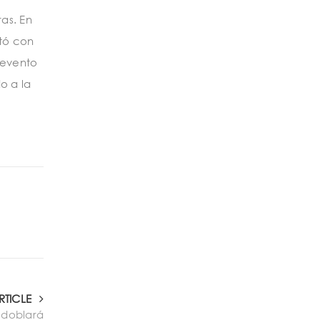
as. En
ntó con
 evento
o a la
RTICLE
 doblará