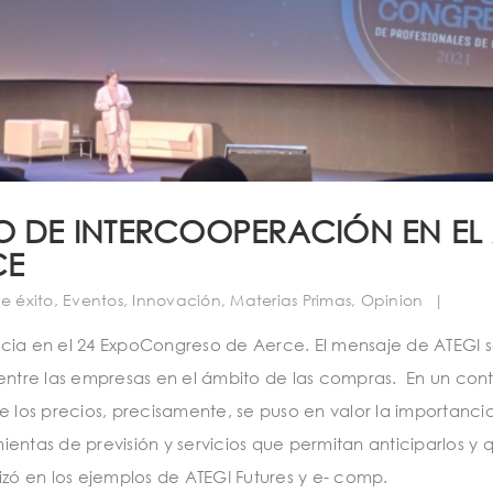
O DE INTERCOOPERACIÓN EN EL 
CE
e éxito
,
Eventos
,
Innovación
,
Materias Primas
,
Opinion
|
ncia en el 24 ExpoCongreso de Aerce. El mensaje de ATEGI 
ntre las empresas en el ámbito de las compras. En un con
e los precios, precisamente, se puso en valor la importanc
ntas de previsión y servicios que permitan anticiparlos y 
izó en los ejemplos de ATEGI Futures y e- comp.