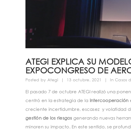
ATEGI EXPLICA SU MODEL
EXPOCONGRESO DE AER
Posted by
Ategi
|
13 octubre, 2021
|
In
Casos d
El pasado 7 de octubre ATEGI realizó una pone
centró en la estrategia de la
intercooperación
e
creciente incertidumbre, escasez y volatidad d
gestión de los riesgos
generando nuevas herramie
minoren su impacto. En este sentido, se profund