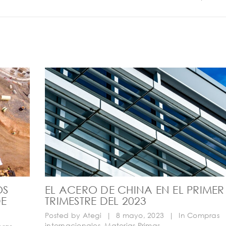
OS
EL ACERO DE CHINA EN EL PRIMER
DE
TRIMESTRE DEL 2023
Posted by
Ategi
|
8 mayo, 2023
|
In
Compras
internacionales
,
Materias Primas