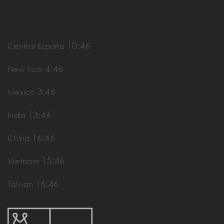
10:46
Central España
4:46
New York
3:46
Mexico
13:46
India
16:46
China
15:46
Vietnam
16:46
Taiwan