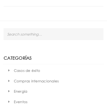
S
e
a
r
c
h
CATEGORÍAS
Casos de éxito
Compras internacionales
Energía
Eventos