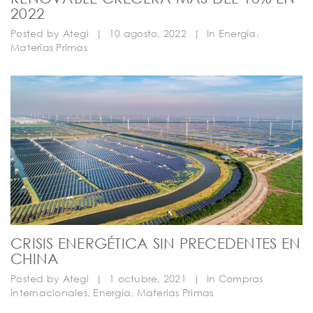
2022
Posted by
Ategi
|
10 agosto, 2022
|
In
Energía
,
Materias Primas
CRISIS ENERGÉTICA SIN PRECEDENTES EN
CHINA
Posted by
Ategi
|
1 octubre, 2021
|
In
Compras
internacionales
,
Energía
,
Materias Primas