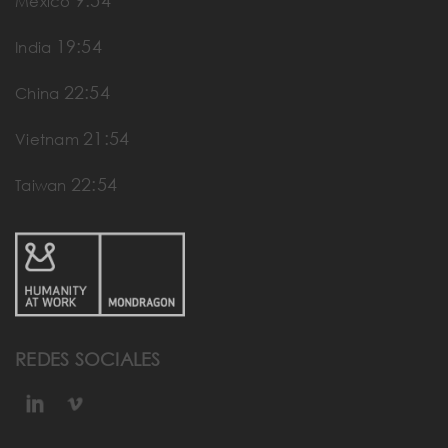
9:54
Mexico
19:54
India
22:54
China
21:54
Vietnam
22:54
Taiwan
REDES SOCIALES