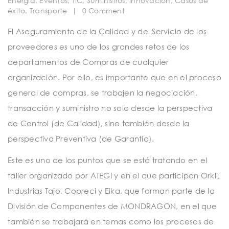
Energía
,
Eventos
,
TIC
,
Suministros
,
Innovación
,
Casos de
t
éxito
,
Transporte
|
0 Comment
i
El Aseguramiento de la Calidad y del Servicio de los
o
proveedores es uno de los grandes retos de los
n
departamentos de Compras de cualquier
organización. Por ello, es importante que en el proceso
general de compras, se trabajen la negociación,
transacción y suministro no solo desde la perspectiva
de Control (de Calidad), sino también desde la
perspectiva Preventiva (de Garantía).
Este es uno de los puntos que se está tratando en el
taller organizado por ATEGI y en el que participan Orkli,
Industrias Tajo, Copreci y Eika, que forman parte de la
División de Componentes de MONDRAGON, en el que
también se trabajará en temas como los procesos de