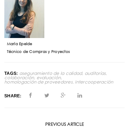
María Epelde
Técnico de Compras y Proyectos
aseguramiento de la calidad
,
auditorías
,
TAGS:
colaboración
,
evaluación
,
homologación de proveedores
,
intercooperación
SHARE:
PREVIOUS ARTICLE