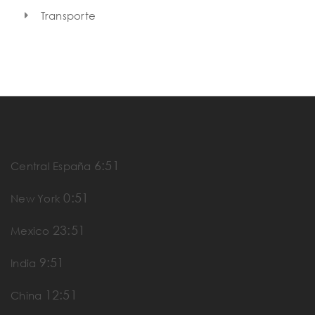
Transporte
6:52
Central España
0:52
New York
23:52
Mexico
9:52
India
12:52
China