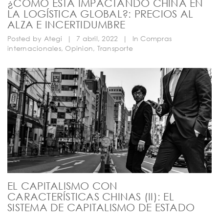
¿CÓMO ESTÁ IMPACTANDO CHINA EN
LA LOGÍSTICA GLOBAL?: PRECIOS AL
ALZA E INCERTIDUMBRE
Posted by
Ategi
|
7 abril, 2022
|
In
Compras
internacionales
,
Opinion
,
Transporte
EL CAPITALISMO CON
CARACTERÍSTICAS CHINAS (II): EL
SISTEMA DE CAPITALISMO DE ESTADO