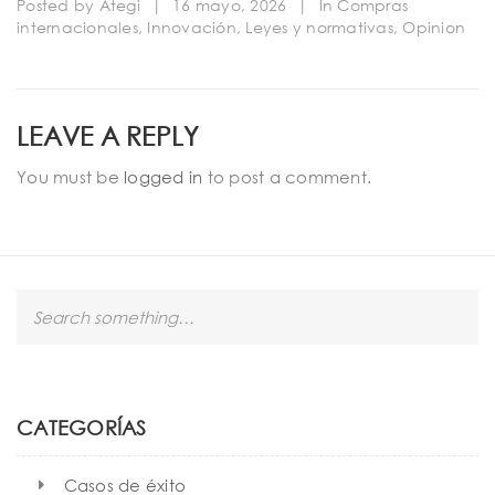
Posted by
Ategi
|
16 mayo, 2026
|
In
Compras
internacionales
,
Innovación
,
Leyes y normativas
,
Opinion
LEAVE A REPLY
You must be
logged in
to post a comment.
S
e
a
r
c
h
CATEGORÍAS
Casos de éxito