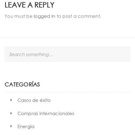
LEAVE A REPLY
You must be
logged in
to post a comment.
S
e
a
r
c
h
CATEGORÍAS
Casos de éxito
Compras internacionales
Energía