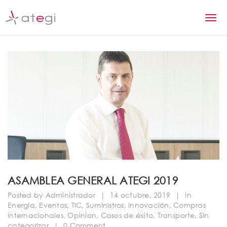
S
k
T
i
p
o
t
g
o
m
g
a
l
i
n
e
c
n
o
n
a
t
v
e
n
i
ASAMBLEA GENERAL ATEGI 2019
t
g
Posted by
Administrador
|
14 octubre, 2019
|
In
Energía
,
Eventos
,
TIC
,
Suministros
,
Innovación
,
Compras
a
internacionales
,
Opinion
,
Casos de éxito
,
Transporte
,
Sin
categorizar
|
0 Comment