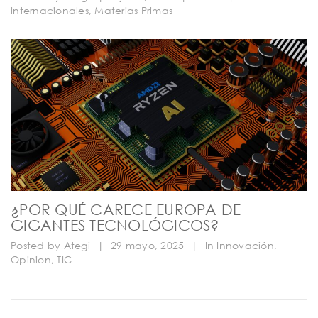
internacionales
,
Materias Primas
¿POR QUÉ CARECE EUROPA DE
GIGANTES TECNOLÓGICOS?
Posted by
Ategi
|
29 mayo, 2025
|
In
Innovación
,
Opinion
,
TIC