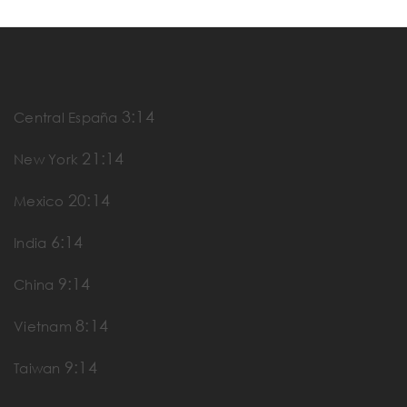
3:14
Central España
21:14
New York
20:14
Mexico
6:14
India
9:14
China
8:14
Vietnam
9:14
Taiwan