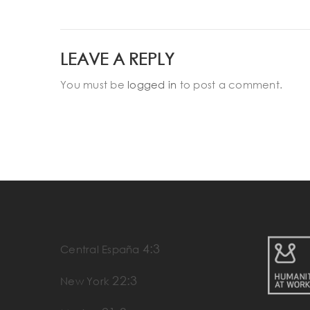
LEAVE A REPLY
You must be
logged in
to post a comment.
4:3
Central España
22:3
New York