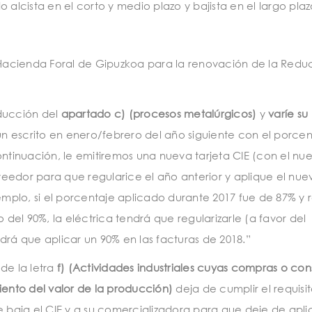
 alcista en el corto y medio plazo y bajista en el largo plaz
a Hacienda Foral de Gipuzkoa para la renovación de la Redu
educción del
apartado c)
(procesos metalúrgicos)
y
varíe su
n escrito en enero/febrero del año siguiente con el porcen
 continuación, le emitiremos una nueva tarjeta CIE (con el nu
eedor para que regularice el año anterior y aplique el nue
emplo, si el porcentaje aplicado durante 2017 fue de 87% y r
 del 90%, la eléctrica tendrá que regularizarle (a favor del
drá que aplicar un 90% en las facturas de 2018.”
e la letra
f)
(Actividades industriales cuyas compras o co
iento del valor de la producción)
deja de cumplir el requisi
aja el CIE y a su comercializadora para que deje de aplic