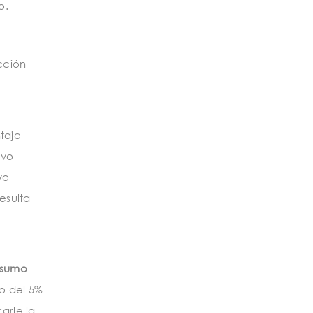
o.
cción
taje
evo
vo
esulta
nsumo
to del 5%
arle la