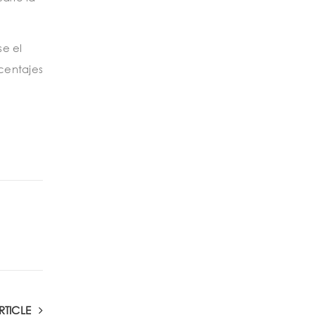
se el
centajes
RTICLE