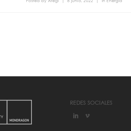
Posted by
Ategi
|
8 junio, 2022
|
In
Energía
REDES SOCIALES