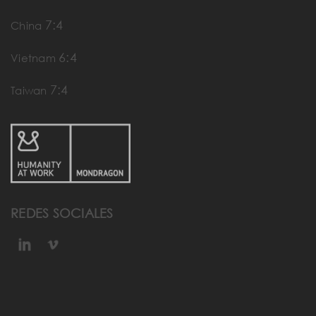
7:4
China
6:4
Vietnam
7:4
Taiwan
REDES SOCIALES