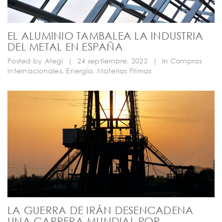
EL ALUMINIO TAMBALEA LA INDUSTRIA
DEL METAL EN ESPAÑA
Posted by
Ategi
|
24 septiembre, 2022
|
In
Compras
internacionales
,
Energía
,
Materias Primas
LA GUERRA DE IRÁN DESENCADENA
UNA CARRERA MUNDIAL POR