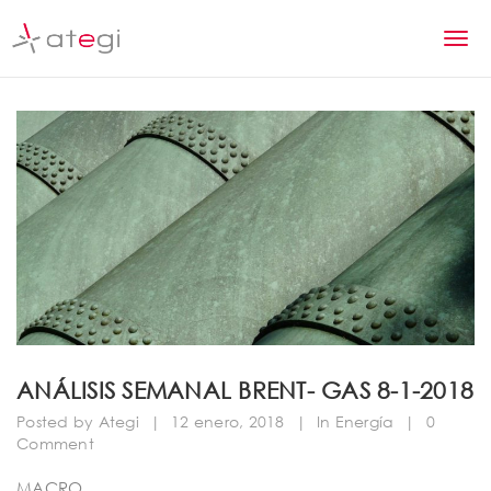
S
k
T
i
p
o
t
g
o
m
g
a
l
i
n
e
c
n
o
n
a
t
v
e
n
i
ANÁLISIS SEMANAL BRENT- GAS 8-1-2018
t
g
Posted by
Ategi
|
12 enero, 2018
|
In
Energía
|
0
Comment
a
MACRO