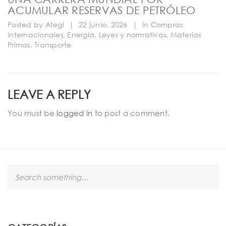
ACUMULAR RESERVAS DE PETRÓLEO
Posted by
Ategi
|
22 junio, 2026
|
In
Compras
internacionales
,
Energía
,
Leyes y normativas
,
Materias
Primas
,
Transporte
LEAVE A REPLY
You must be
logged in
to post a comment.
S
e
a
r
c
h