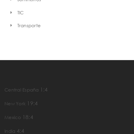
TIC
Transporte
1:4
Central España
19:4
New York
18:4
Mexico
4:4
India